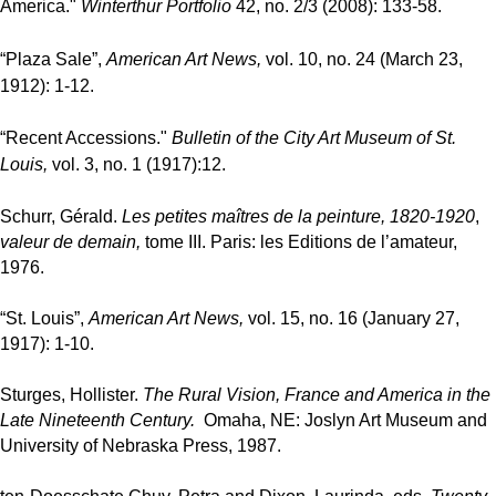
America."
Winterthur Portfolio
42, no. 2/3 (2008): 133-58.
“Plaza Sale”,
American Art News,
vol. 10, no. 24 (March 23,
1912): 1-12.
“Recent Accessions
."
Bulletin of the City Art Museum of St.
Louis,
vol. 3, no. 1 (1917):12.
Schurr, Gérald.
Les petites maîtres de la peinture, 1820-1920
,
valeur de demain,
tome III. Paris: les Editions de l’amateur,
1976.
“St. Louis”,
American Art News,
vol. 15, no. 16 (January 27,
1917): 1-10.
Sturges, Hollister.
The Rural Vision, France and America in the
Late Nineteenth Century.
Omaha, NE: Joslyn Art Museum and
University of Nebraska Press, 1987.