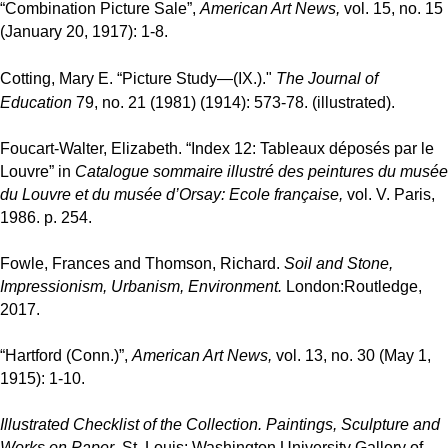
“Combination Picture Sale”,
American Art News,
vol. 15, no. 15
(January 20, 1917): 1-8.
Cotting, Mary E. “Picture Study—(IX.)."
The Journal of
Education
79, no. 21 (1981) (1914): 573-78. (illustrated).
Foucart-Walter, Elizabeth.
“Index 12: Tableaux déposés par le
Louvre” in
Catalogue sommaire illustré des peintures du musée
du Louvre et du musée d’Orsay: Ecole française,
vol. V. Paris,
1986. p. 254.
Fowle, Frances and Thomson, Richard.
Soil and Stone,
Impressionism, Urbanism, Environment.
London:Routledge,
2017.
“Hartford (Conn.)”,
American Art News,
vol. 13, no. 30 (May 1,
1915): 1-10.
Illustrated Checklist of the Collection. Paintings, Sculpture and
Works on Paper
. St. Louis: Washington University Gallery of