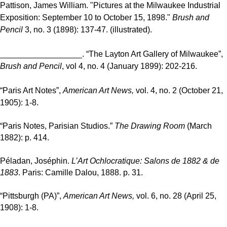
Pattison, James William. "Pictures at the Milwaukee Industrial
Exposition: September 10 to October 15, 1898."
Brush and
Pencil
3, no. 3 (1898): 137-47. (illustrated).
__________________. “The Layton Art Gallery of Milwaukee”,
Brush and Pencil
, vol 4, no. 4 (January 1899): 202-216.
“Paris Art Notes”,
American Art News,
vol. 4, no. 2 (October 21,
1905): 1-8.
“Paris Notes, Parisian Studios.”
The Drawing Room
(March
1882): p. 414.
Péladan, Joséphin.
L’Art Ochlocratique: S
alons de 1882 & de
1883
. Paris: Camille Dalou, 1888. p. 31.
“Pittsburgh (PA)”,
American Art News,
vol. 6, no. 28 (April 25,
1908): 1-8.