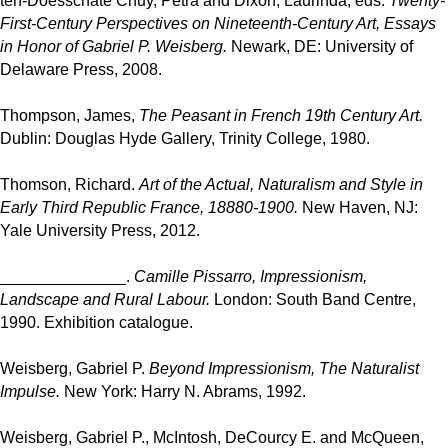
ten-Doesschate Chuy, Petra and Dixon, Laurinda, eds.
Twenty-
First-Century Perspectives on Nineteenth-Century Art, Essays
in Honor of Gabriel P. Weisberg.
Newark, DE: University of
Delaware Press, 2008.
Thompson, James,
The Peasant in French 19th Century Art.
Dublin: Douglas Hyde Gallery, Trinity College, 1980.
Thomson, Richard.
Art of the Actual, Naturalism and Style in
Early Third Republic France, 18880-1900.
New Haven, NJ:
Yale University Press, 2012.
______________.
Camille Pissarro, Impressionism,
Landscape and Rural Labour.
London: South Band Centre,
1990. Exhibition catalogue.
Weisberg, Gabriel P.
Beyond Impressionism, The Naturalist
Impulse.
New York: Harry N. Abrams, 1992.
Weisberg, Gabriel P., McIntosh, DeCourcy E. and McQueen,