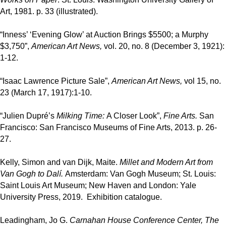
Art, 1981. p. 33 (
illustrat
ed).
“Inness’ ‘Evening Glow’ at Auction Brings $5500; a Murphy
$3,750”,
American Art News,
vol. 20, no. 8 (December 3, 1921):
1-12.
“Isaac Lawrence Picture Sale”,
American Art News,
vol 15, no.
23 (March 17, 1917):1-10.
“Julien Dupré’s
Milking Time:
A Closer Look”,
Fine Arts.
San
Francisco: San Francisco Museums of Fine Arts, 2013. p. 26-
27.
Kelly, Simon and van Dijk, Maite.
Millet and Modern Art from
Van Gogh to Dalí.
Amsterdam: Van Gogh Museum; St. Louis:
Saint Louis Art Museum; New Haven and London: Yale
University Press, 2019. Exhibition catalogue.
Leadingham, Jo G.
Carnahan House Conference Center, The