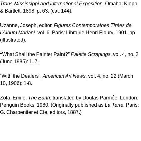
Trans-Mississippi and International Exposition
.
Omaha: Klopp
& Bartlett, 1898. p. 63. (cat. 144).
Uzanne, Joseph, editor.
Figures Contemporaines Tirées de
l’Album Mariani
. vol. 6. Paris: Librairie Henri Floury, 1901. np.
(illustrated).
“
What Shall the Painter Paint?”
Palette Scrapings
. vol. 4, no. 2
(June 1885):
1, 7.
“With the Dealers”,
American Art News,
vol. 4, no. 22 (March
10, 1906): 1-8.
Zola, Emile.
The Earth.
translated by Doulas Parmée. London:
Penguin Books, 1980. (Originally published as
La Terre,
Paris:
G. Charpentier et Cie, editors, 1887.)