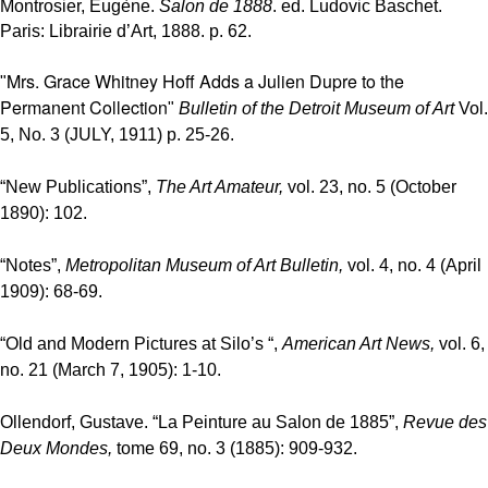
Montrosier, Eugène.
Salon de 1888
. ed.
Ludovic Baschet.
Paris: Librairie d’Art, 1888. p. 62.
Mrs. Grace Whitney Hoff Adds a Julien Dupre to the
"
Permanent Collection
"
Bulletin of the Detroit Museum of Art
Vol.
5, No. 3 (JULY, 1911) p. 25-26.
“New Publications”,
The Art Amateur,
vol. 23, no. 5 (October
1890): 102.
“Notes”,
Metropolitan Museum of Art Bulletin,
vol. 4, no. 4 (April
1909): 68-69.
“Old and Modern Pictures at Silo’s “,
American Art News,
vol. 6,
no. 21 (March 7, 1905): 1-10.
Ollendorf, Gustave. “La Peinture au Salon de 1885”,
Revue des
Deux Mondes,
tome 69, no. 3 (1885): 909-932.