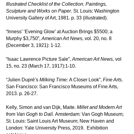
Illustrated Checklist of the Collection. Paintings,
Sculpture and Works on Paper
. St. Louis: Washington
University Gallery of Art, 1981. p. 33 (
illustrat
ed).
“Inness’ ‘Evening Glow’ at Auction Brings $5500; a
Murphy $3,750”,
American Art News,
vol. 20, no. 8
(December 3, 1921): 1-12.
“Isaac Lawrence Picture Sale”,
American Art News,
vol
15, no. 23 (March 17, 1917):1-10.
“Julien Dupré’s
Milking Time:
A Closer Look”,
Fine Arts.
San Francisco: San Francisco Museums of Fine Arts,
2013. p. 26-27.
Kelly, Simon and van Dijk, Maite.
Millet and Modern Art
from Van Gogh to Dalí.
Amsterdam: Van Gogh Museum;
St. Louis: Saint Louis Art Museum; New Haven and
London: Yale University Press, 2019. Exhibition