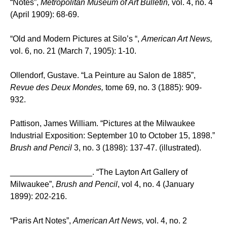
“Notes”,
Metropolitan Museum of Art Bulletin,
vol. 4, no. 4
(April 1909): 68-69.
“Old and Modern Pictures at Silo’s “,
American Art News,
vol. 6, no. 21 (March 7, 1905): 1-10.
Ollendorf, Gustave. “La Peinture au Salon de 1885”,
Revue des Deux Mondes,
tome 69, no. 3 (1885): 909-
932.
Pattison, James William. “Pictures at the Milwaukee
Industrial Exposition: September 10 to October 15, 1898.”
Brush and Pencil
3, no. 3 (1898): 137-47. (illustrated).
__________________. “The Layton Art Gallery of
Milwaukee”,
Brush and Pencil
, vol 4, no. 4 (January
1899): 202-216.
“Paris Art Notes”,
American Art News,
vol. 4, no. 2