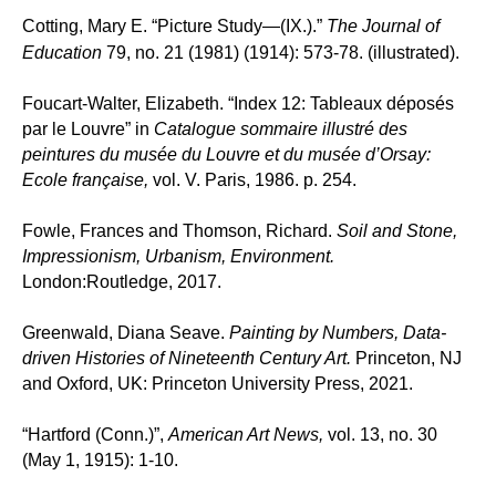
Cotting, Mary E. “Picture Study—(IX.).”
The Journal of
Education
79, no. 21 (1981) (1914): 573-78. (illustrated).
Foucart-Walter, Elizabeth.
“Index 12: Tableaux déposés
par le Louvre” in
Catalogue sommaire illustré des
peintures du musée du Louvre et du musée d’Orsay:
Ecole française,
vol. V. Paris, 1986. p. 254.
Fowle, Frances and Thomson, Richard.
Soil and Stone,
Impressionism, Urbanism, Environment.
London:Routledge, 2017.
Greenwald, Diana Seave.
Painting by Numbers, Data-
driven Histories of Nineteenth Century Art.
Princeton, NJ
and Oxford, UK: Princeton University Press, 2021.
“Hartford (Conn.)”,
American Art News,
vol. 13, no. 30
(May 1, 1915): 1-10.